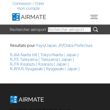
Connexion
/
Créer
mon compte
Rechercher aéroport
Résultats pour
Pays
/
Japan JP
/
Chiba Prefecture
:
RJAA Narita Intl ( Tokyo/Narita | Japan )
RJTE Tateyama ( Tateyama | Japan )
RJTK Kisarazu ( Kisarazu | Japan )
RJRYUG Ryugasaki ( Ryugasaki | Japan )