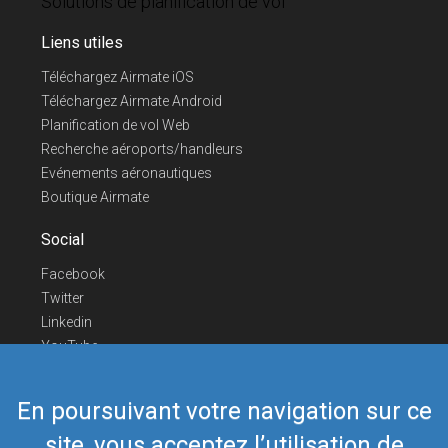
Solutions de planification de vol
Liens utiles
Téléchargez Airmate iOS
Téléchargez Airmate Android
Planification de vol Web
Recherche aéroports/handleurs
Evénements aéronautiques
Boutique Airmate
Social
Facebook
Twitter
Linkedin
YouTube
Telegram
En poursuivant votre navigation sur ce
Nous contacter
site, vous acceptez l’utilisation de
Téléphone Europe
+352 26441835