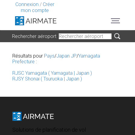
Connexion
/
Créer
mon compte
Rechercher aéroport
Résultats pour
Pays
/
Japan JP
/
Yamagata
Prefecture
:
RJSC Yamagata ( Yamagata | Japan )
RJSY Shonai ( Tsuruoka | Japan )
Solutions de planification de vol