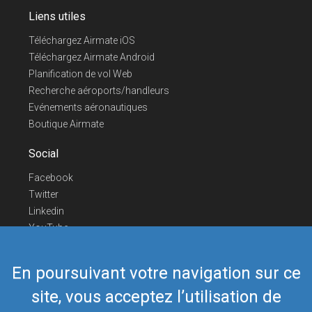
Liens utiles
Téléchargez Airmate iOS
Téléchargez Airmate Android
Planification de vol Web
Recherche aéroports/handleurs
Evénements aéronautiques
Boutique Airmate
Social
Facebook
Twitter
Linkedin
YouTube
Telegram
En poursuivant votre navigation sur ce
Nous contacter
site, vous acceptez l’utilisation de
Téléphone Europe
+352 26441835