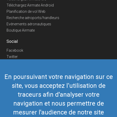
Téléchargez Airmate Android
Planification de vol Web
Recherche aéroports/handleurs
Evénements aéronautiques
Boutique Airmate
Social
Facebook
Twitter
Linkedin
YouTube
En poursuivant votre navigation sur ce
Telegram
site, vous acceptez l’utilisation de
Nous contacter
traceurs afin d'analyser votre
Téléphone Europe
+352 26441835
Téléphone US/Canada
navigation et nous permettre de
418-592-8862
Mail
airmate@airmate.aero
mesurer l'audience de notre site
(c) Myriel Aviation SA