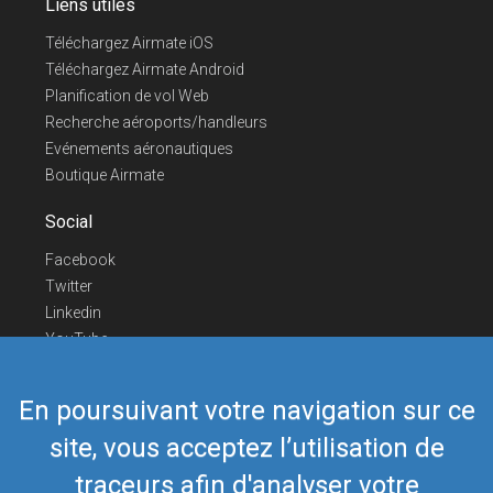
Liens utiles
Téléchargez Airmate iOS
Téléchargez Airmate Android
Planification de vol Web
Recherche aéroports/handleurs
Evénements aéronautiques
Boutique Airmate
Social
Facebook
Twitter
Linkedin
YouTube
Telegram
En poursuivant votre navigation sur ce
Nous contacter
site, vous acceptez l’utilisation de
Téléphone Europe
+352 26441835
Téléphone US/Canada
418-592-8862
traceurs afin d'analyser votre