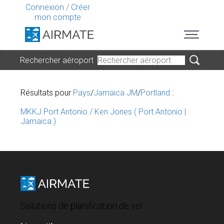
Connexion
/
Créer
mon compte
Rechercher aéroport
Résultats pour
Pays
/
Jamaica JM
/
Portland
:
MKKJ Port Antonio / Ken Jones ( Port Antonio |
Jamaica )
Solutions de planification de vol