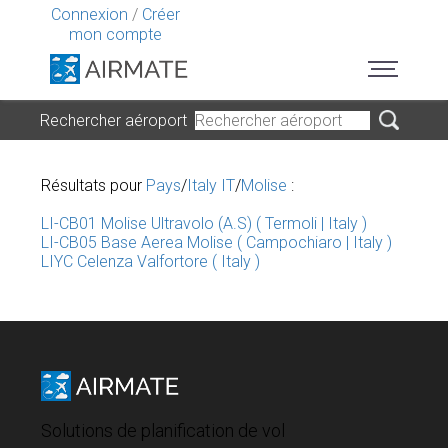
Connexion
/
Créer
mon compte
Rechercher aéroport
Résultats pour
Pays
/
Italy IT
/
Molise
:
LI-CB01 Molise Ultravolo (A.S) ( Termoli | Italy )
LI-CB05 Base Aerea Molise ( Campochiaro | Italy )
LIYC Celenza Valfortore ( Italy )
Solutions de planification de vol