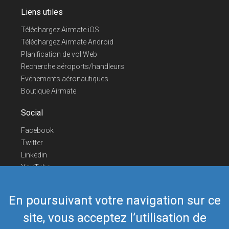
Liens utiles
Téléchargez Airmate iOS
Téléchargez Airmate Android
Planification de vol Web
Recherche aéroports/handleurs
Evénements aéronautiques
Boutique Airmate
Social
Facebook
Twitter
Linkedin
YouTube
Telegram
En poursuivant votre navigation sur ce
Nous contacter
site, vous acceptez l’utilisation de
Téléphone Europe
+352 26441835