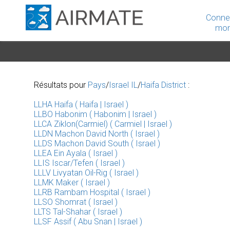
Conne
mon
Résultats pour
Pays
/
Israel IL
/
Haifa District
:
LLHA Haifa ( Haifa | Israel )
LLBO Habonim ( Habonim | Israel )
LLCA Ziklon(Carmiel) ( Carmiel | Israel )
LLDN Machon David North ( Israel )
LLDS Machon David South ( Israel )
LLEA Ein Ayala ( Israel )
LLIS Iscar/Tefen ( Israel )
LLLV Livyatan Oil-Rig ( Israel )
LLMK Maker ( Israel )
LLRB Rambam Hospital ( Israel )
LLSO Shomrat ( Israel )
LLTS Tal-Shahar ( Israel )
LLSF Assif ( Abu Snan | Israel )