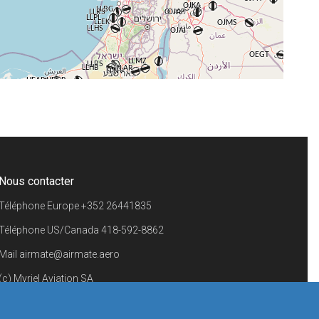
+
−
⇧
©
OpenStreetMap
contributors.
i
Nous contacter
Téléphone Europe
+352 26441835
Téléphone US/Canada
418-592-8862
Mail
airmate@airmate.aero
(c) Myriel Aviation SA