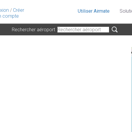
xion
/
Créer
Utiliser Airmate
Solut
 compte
Rechercher aéroport