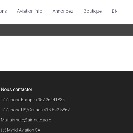
ions
Aviation info
Annoncez
Boutique
EN
Nous contacter
Téléphone Europe
+352 26441835
Téléphone US/Canada
418-592-8862
Mail
airmate@airmate.aero
(c) Myriel Aviation SA