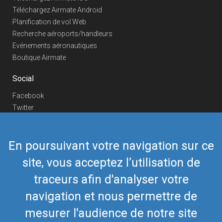
Téléchargez Airmate Android
Planification de vol Web
Recherche aéroports/handleurs
Evénements aéronautiques
Boutique Airmate
Social
Facebook
Twitter
Linkedin
YouTube
En poursuivant votre navigation sur ce
Telegram
site, vous acceptez l’utilisation de
Nous contacter
traceurs afin d'analyser votre
Téléphone Europe
+352 26441835
Téléphone US/Canada
navigation et nous permettre de
418-592-8862
Mail
airmate@airmate.aero
mesurer l'audience de notre site
(c) Myriel Aviation SA