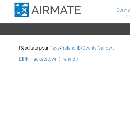
Conne
mon
Résultats pour
Pays
/
Ireland IE
/
County Carlow
:
EIHN Hacketstown ( Ireland )