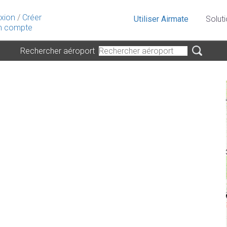
xion
/
Créer
Utiliser Airmate
Solut
 compte
Rechercher aéroport