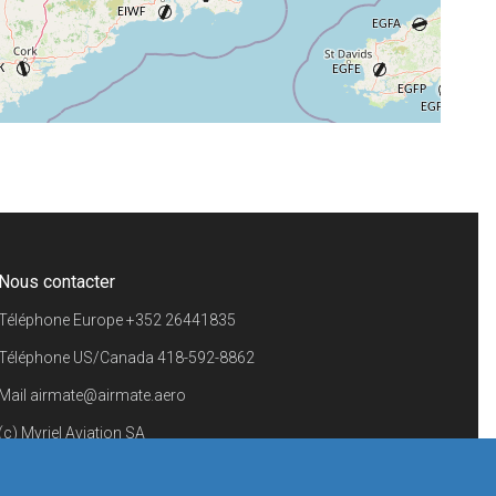
+
−
⇧
©
OpenStreetMap
contributors.
i
Nous contacter
Téléphone Europe
+352 26441835
Téléphone US/Canada
418-592-8862
Mail
airmate@airmate.aero
(c) Myriel Aviation SA