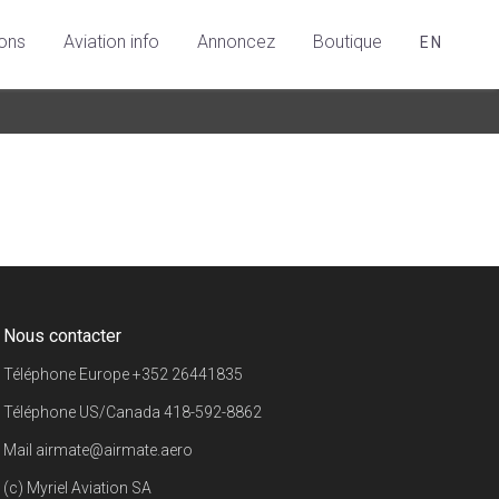
ions
Aviation info
Annoncez
Boutique
EN
Nous contacter
Téléphone Europe
+352 26441835
Téléphone US/Canada
418-592-8862
Mail
airmate@airmate.aero
(c) Myriel Aviation SA