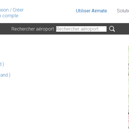
xion
/
Créer
Utiliser Airmate
Solut
 compte
Rechercher aéroport
 )
and )