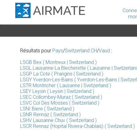
Conne
mon
Résultats pour
Pays
/
Switzerland CH
/
Vaud
:
LSGB Bex ( Montreux | Switzerland )
LSGL Lausanne-La Blecherette ( Lausanne | Switzerland
LSGP La Cote ( Prangins | Switzerland )
LSGY Yverdon-Les-Bains ( Yverdon-Les-Bains | Switzerl
LSTR Montricher ( Lausanne | Switzerland )
LSEY Leysin ( Leysin | Switzerland )
LSEC Collombey-Muraz ( Switzerland )
LSVC Col Des Mosses ( Switzerland )
LSNI Biere ( Switzerland )
LSNR Rennaz ( Switzerland )
LSHV Lausanne Chuv ( Switzerland )
LSCR Rennaz (Hopital Riviera-Chablais) ( Switzerland )