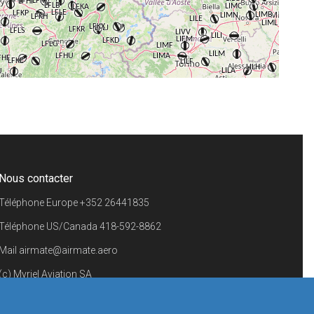
+
−
⇧
©
OpenStreetMap
contributors.
i
Nous contacter
Téléphone Europe
+352 26441835
Téléphone US/Canada
418-592-8862
Mail
airmate@airmate.aero
(c) Myriel Aviation SA