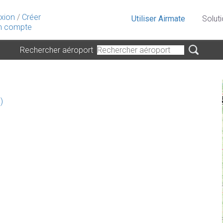
xion
/
Créer
Utiliser Airmate
Solut
 compte
Rechercher aéroport
)