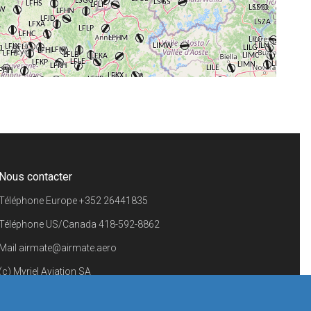
+
−
⇧
©
OpenStreetMap
contributors.
i
Nous contacter
Téléphone Europe
+352 26441835
Téléphone US/Canada
418-592-8862
Mail
airmate@airmate.aero
(c) Myriel Aviation SA