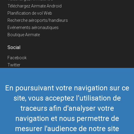
Téléchargez Airmate Android
Planification de vol Web
Recherche aéroports/handleurs
Evénements aéronautiques
Boutique Airmate
Social
Facebook
Twitter
Linkedin
YouTube
En poursuivant votre navigation sur ce
Telegram
site, vous acceptez l’utilisation de
Nous contacter
traceurs afin d'analyser votre
Téléphone Europe
+352 26441835
Téléphone US/Canada
navigation et nous permettre de
418-592-8862
Mail
airmate@airmate.aero
mesurer l'audience de notre site
(c) Myriel Aviation SA