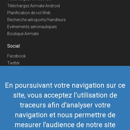
Téléchargez Airmate Android
Planification de vol Web
Recherche aéroports/handleurs
Evénements aéronautiques
Boutique Airmate
Social
Facebook
Twitter
Linkedin
YouTube
En poursuivant votre navigation sur ce
Telegram
site, vous acceptez l’utilisation de
Nous contacter
traceurs afin d'analyser votre
Téléphone Europe
+352 26441835
Téléphone US/Canada
navigation et nous permettre de
418-592-8862
Mail
airmate@airmate.aero
mesurer l'audience de notre site
(c) Myriel Aviation SA