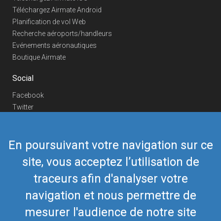
Téléchargez Airmate Android
Planification de vol Web
Recherche aéroports/handleurs
Evénements aéronautiques
Boutique Airmate
Social
Facebook
Twitter
Linkedin
YouTube
En poursuivant votre navigation sur ce
Telegram
site, vous acceptez l’utilisation de
Nous contacter
traceurs afin d'analyser votre
Téléphone Europe
+352 26441835
Téléphone US/Canada
navigation et nous permettre de
418-592-8862
Mail
airmate@airmate.aero
mesurer l'audience de notre site
(c) Myriel Aviation SA