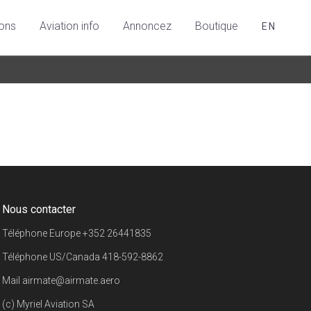
ions
Aviation info
Annoncez
Boutique
EN
Nous contacter
Téléphone Europe
+352 26441835
Téléphone US/Canada
418-592-8862
Mail
airmate@airmate.aero
(c) Myriel Aviation SA