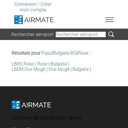
Connexion
/
Créer
mon compte
Rechercher aéroport
Résultats pour
Pays
/
Bulgaria BG
/
Ruse
:
LBRS Ruse ( Ruse | Bulgaria )
LBDM Dve Mogili ( Dve Mogili | Bulgaria )
Solutions de planification de vol