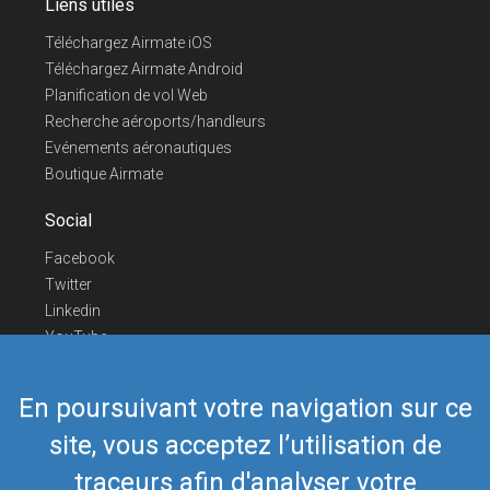
Liens utiles
Téléchargez Airmate iOS
Téléchargez Airmate Android
Planification de vol Web
Recherche aéroports/handleurs
Evénements aéronautiques
Boutique Airmate
Social
Facebook
Twitter
Linkedin
YouTube
Telegram
En poursuivant votre navigation sur ce
Nous contacter
site, vous acceptez l’utilisation de
Téléphone Europe
+352 26441835
Téléphone US/Canada
418-592-8862
traceurs afin d'analyser votre