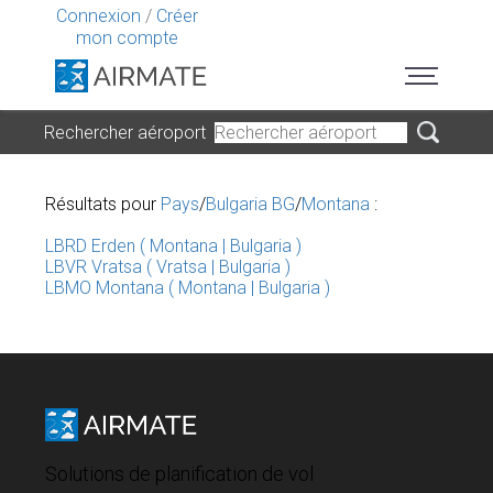
Connexion
/
Créer
mon compte
Rechercher aéroport
Résultats pour
Pays
/
Bulgaria BG
/
Montana
:
LBRD Erden ( Montana | Bulgaria )
LBVR Vratsa ( Vratsa | Bulgaria )
LBMO Montana ( Montana | Bulgaria )
Solutions de planification de vol