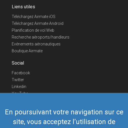
Liens utiles
Téléchargez Airmate iOS
Téléchargez Airmate Android
Planification de vol Web
Recherche aéroports/handleurs
Evénements aéronautiques
Boutique Airmate
Social
Facebook
Twitter
Linkedin
YouTube
Telegram
En poursuivant votre navigation sur ce
Nous contacter
site, vous acceptez l’utilisation de
Téléphone Europe
+352 26441835