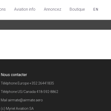
ions
Aviation info
Annoncez
Boutique
EN
Nous contacter
Téléphone Europe
+352 26441835
Téléphone US/Canada
418-592-8862
Mail
airmate@airmate.aero
(c) Myriel Aviation SA