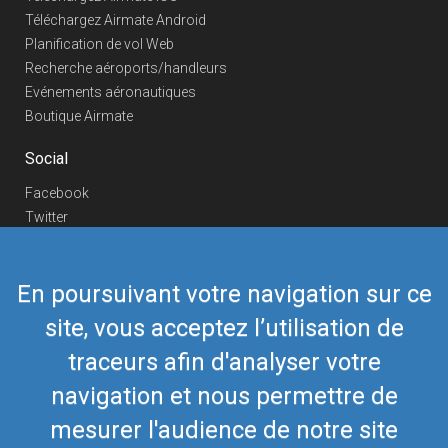
Téléchargez Airmate Android
Planification de vol Web
Recherche aéroports/handleurs
Evénements aéronautiques
Boutique Airmate
Social
Facebook
Twitter
Linkedin
YouTube
En poursuivant votre navigation sur ce
Telegram
site, vous acceptez l’utilisation de
Nous contacter
traceurs afin d'analyser votre
Téléphone Europe
+352 26441835
Téléphone US/Canada
navigation et nous permettre de
418-592-8862
Mail
airmate@airmate.aero
mesurer l'audience de notre site
(c) Myriel Aviation SA