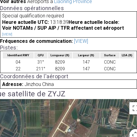
Voir autres
Aéroports à
Liaoning Province
Données opérationnelles
Special qualification required
Heure actuelle UTC:
13:18:39
Heure actuelle locale:
Voir NOTAMs / SUP AIP / TFR affectant cet aéroport
[VIEW]
Fréquences de communication:
[VIEW]
Pistes:
Identifiant RWY
QFU
Longueur
(ft)
Largeur
(ft)
Surface
LDA
(ft)
04
31°
8209
147
CONC
22
211°
8209
147
CONC
Coordonnées de l'aéroport
Adresse:
Jinzhou China
e satellite de ZYJZ