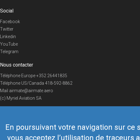
Social
Facebook
Twitter
Linkedin
YouTube
Telegram
Nous contacter
Téléphone Europe
+352 26441835
Téléphone US/Canada
418-592-8862
Mail
airmate@airmate.aero
(c) Myriel Aviation SA
En poursuivant votre navigation sur ce s
© 2019 Airmate -
Conditions d'utilisation
-
Vie privée
Back to top
vous acceptez l’utilisation de traceurs a