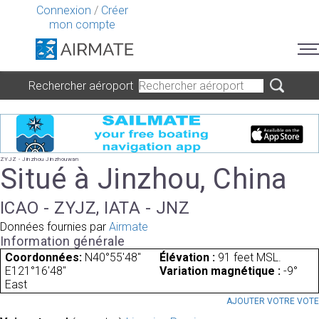
Connexion
/
Créer
mon compte
Rechercher aéroport
ZYJZ - Jinzhou Jinzhouwan
Situé à Jinzhou, China
ICAO - ZYJZ, IATA - JNZ
Données fournies par
Airmate
Information générale
Coordonnées:
N40°55'48"
Élévation :
91 feet MSL.
E121°16'48"
Variation magnétique :
-9°
East
AJOUTER VOTRE VOT