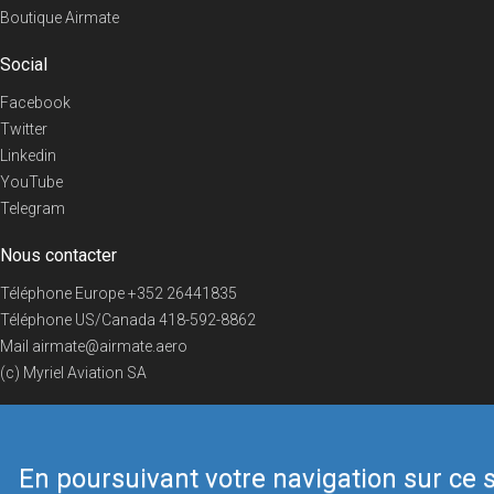
Boutique Airmate
Social
Facebook
Twitter
Linkedin
YouTube
Telegram
Nous contacter
Téléphone Europe
+352 26441835
Téléphone US/Canada
418-592-8862
Mail
airmate@airmate.aero
(c) Myriel Aviation SA
En poursuivant votre navigation sur ce s
© 2019 Airmate -
Conditions d'utilisation
-
Vie privée
Back to top