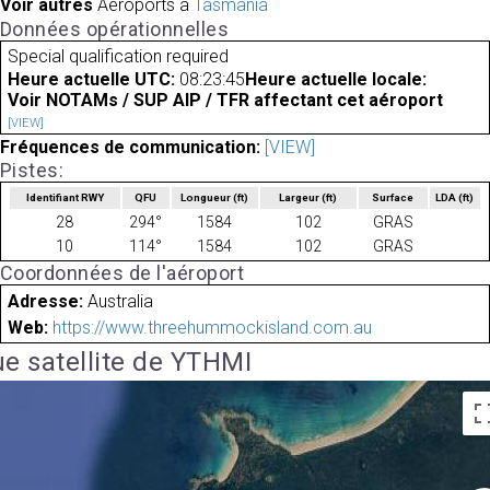
Voir autres
Aéroports à
Tasmania
Données opérationnelles
Special qualification required
Heure actuelle UTC:
08:23:45
Heure actuelle locale:
Voir NOTAMs / SUP AIP / TFR affectant cet aéroport
[VIEW]
Fréquences de communication:
[VIEW]
Pistes:
Identifiant RWY
QFU
Longueur
(ft)
Largeur
(ft)
Surface
LDA
(ft)
28
294°
1584
102
GRAS
10
114°
1584
102
GRAS
Coordonnées de l'aéroport
Adresse:
Australia
Web:
https://www.threehummockisland.com.au
e satellite de YTHMI