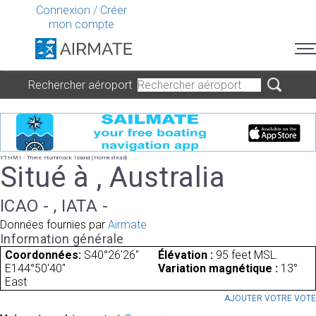
Connexion
/
Créer
mon compte
Rechercher aéroport
YTHMI - Three Hummock Island (Homestead)
Situé à , Australia
ICAO - , IATA -
Données fournies par
Airmate
Information générale
Coordonnées:
S40°26'26"
Élévation :
95 feet MSL.
E144°50'40"
Variation magnétique :
13°
East
AJOUTER VOTRE VOT