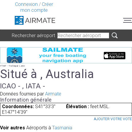
Connexion
/
Créer
mon compte
Rechercher aéroport
YTAF - Trafalgar Lane
Situé à , Australia
ICAO - , IATA -
Données fournies par
Airmate
Information générale
Coordonnées:
S41°33'3"
Élévation :
feet MSL.
E147°14'39"
AJOUTER VOTRE VOT
Voir autres
Aéroports à
Tasmania