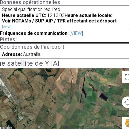
Données opérationnelles
Special qualification required
Heure actuelle UTC:
12:13:03
Heure actuelle locale:
Voir NOTAMs / SUP AIP / TFR affectant cet aéroport
[VIEW]
Fréquences de communication:
[VIEW]
Pistes:
Coordonnées de l'aéroport
Adresse:
Australia
e satellite de YTAF