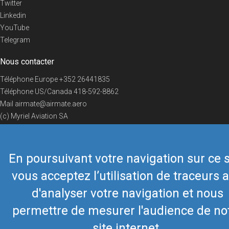
Twitter
Linkedin
YouTube
Telegram
Nous contacter
Téléphone Europe
+352 26441835
Téléphone US/Canada
418-592-8862
Mail
airmate@airmate.aero
(c) Myriel Aviation SA
En poursuivant votre navigation sur ce s
© 2019 Airmate -
Conditions d'utilisation
-
Vie privée
Back to top
vous acceptez l’utilisation de traceurs a
d'analyser votre navigation et nous
permettre de mesurer l'audience de no
site internet.