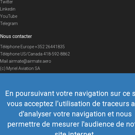
Twitter
Linkedin
YouTube
Telegram
Nous contacter
Téléphone Europe
+352 26441835
Téléphone US/Canada
418-592-8862
Mail
airmate@airmate.aero
(c) Myriel Aviation SA
En poursuivant votre navigation sur ce s
© 2019 Airmate -
Conditions d'utilisation
-
Vie privée
Back to top
vous acceptez l’utilisation de traceurs a
d'analyser votre navigation et nous
permettre de mesurer l'audience de no
site internet.