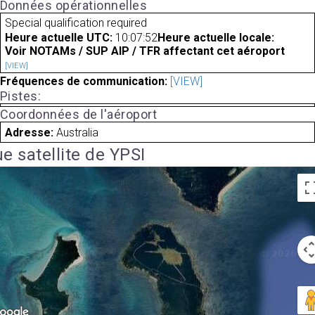
Données opérationnelles
Special qualification required
Heure actuelle UTC:
10:07:52
Heure actuelle locale:
Voir NOTAMs / SUP AIP / TFR affectant cet aéroport
[VIEW]
Fréquences de communication:
[VIEW]
Pistes:
Coordonnées de l'aéroport
Adresse:
Australia
e satellite de YPSI