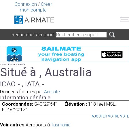
Connexion
/
Créer
mon compte
Rechercher aéroport
YPSI - Passage Island
Situé à , Australia
ICAO - , IATA -
Données fournies par
Airmate
Information générale
Coordonnées:
S40°29'54"
Élévation :
118 feet MSL.
E148°20'12"
AJOUTER VOTRE VOT
Voir autres
Aéroports à
Tasmania