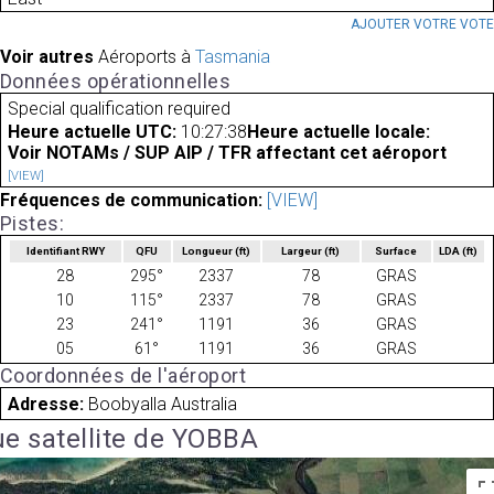
AJOUTER VOTRE VOT
Voir autres
Aéroports à
Tasmania
Données opérationnelles
Special qualification required
Heure actuelle UTC:
10:27:38
Heure actuelle locale:
Voir NOTAMs / SUP AIP / TFR affectant cet aéroport
[VIEW]
Fréquences de communication:
[VIEW]
Pistes:
Identifiant RWY
QFU
Longueur
(ft)
Largeur
(ft)
Surface
LDA
(ft)
28
295°
2337
78
GRAS
10
115°
2337
78
GRAS
23
241°
1191
36
GRAS
05
61°
1191
36
GRAS
Coordonnées de l'aéroport
Adresse:
Boobyalla Australia
e satellite de YOBBA