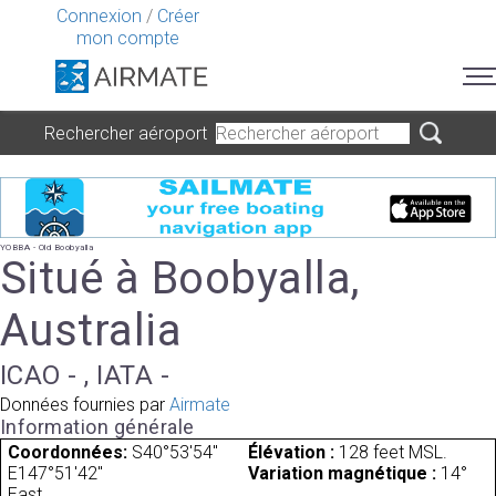
Connexion
/
Créer
mon compte
Rechercher aéroport
YOBBA - Old Boobyalla
Situé à Boobyalla,
Australia
ICAO - , IATA -
Données fournies par
Airmate
Information générale
Coordonnées:
S40°53'54"
Élévation :
128 feet MSL.
E147°51'42"
Variation magnétique :
14°
East