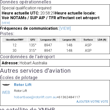
Données opérationnelles
Special qualification required
Heure actuelle UTC:
20:58:29
Heure actuelle locale:
Voir NOTAMs / SUP AIP / TFR affectant cet aéroport
[VIEW]
Fréquences de communication:
[VIEW]
Pistes:
Identifiant RWY
QFU
Longueur
(ft)
Largeur
(ft)
Surface
LDA
(ft)
12
135°
8947
148
ASP
30
315°
8947
148
ASP
Coordonnées de l'aéroport
Adresse:
Hobart Australia
Autres services d'aviation
Écoles de pilotage
Rotor Lift
Rotor Lift
WEB
hobartbase@rotorlift.com.au
+61362484117
AJOUTER VOTRE VOTE
e satellite de YMHB