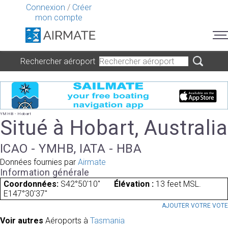
Connexion
/
Créer
mon compte
Rechercher aéroport
YMHB - Hobart
Situé à Hobart, Australia
ICAO - YMHB, IATA - HBA
Données fournies par
Airmate
Information générale
Coordonnées:
S42°50'10"
Élévation :
13 feet MSL.
E147°30'37"
AJOUTER VOTRE VOT
Voir autres
Aéroports à
Tasmania