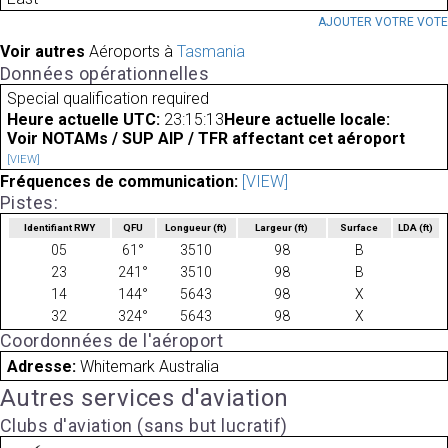
AJOUTER VOTRE VOT
Voir autres
Aéroports à
Tasmania
Données opérationnelles
Special qualification required
Heure actuelle UTC:
23:15:13
Heure actuelle locale:
Voir NOTAMs / SUP AIP / TFR affectant cet aéroport
[VIEW]
Fréquences de communication:
[VIEW]
Pistes:
Identifiant RWY
QFU
Longueur
(ft)
Largeur
(ft)
Surface
LDA
(ft)
05
61°
3510
98
B
23
241°
3510
98
B
14
144°
5643
98
X
32
324°
5643
98
X
Coordonnées de l'aéroport
Adresse:
Whitemark Australia
Autres services d'aviation
Clubs d'aviation (sans but lucratif)