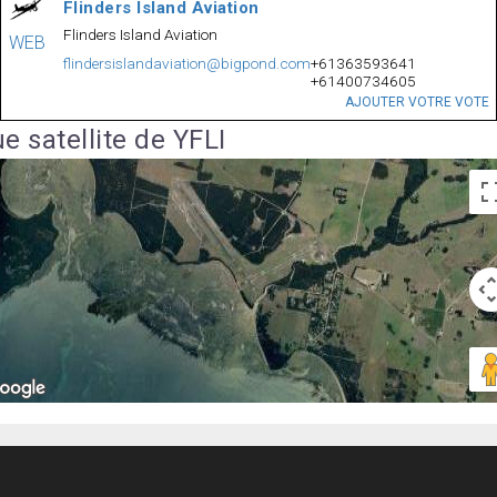
Flinders Island Aviation
Flinders Island Aviation
WEB
flindersislandaviation@bigpond.com
+61363593641
+61400734605
AJOUTER VOTRE VOTE
e satellite de YFLI