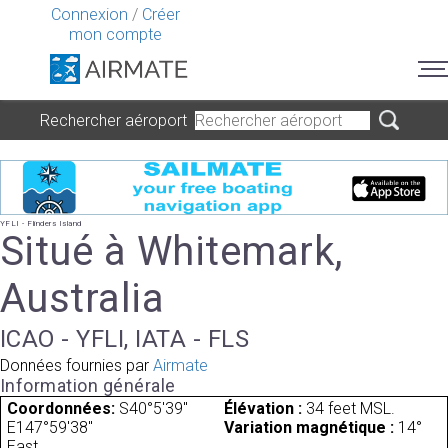
Connexion
/
Créer
mon compte
Rechercher aéroport
YFLI - Flinders Island
Situé à Whitemark,
Australia
ICAO - YFLI, IATA - FLS
Données fournies par
Airmate
Information générale
Coordonnées:
S40°5'39"
Élévation :
34 feet MSL.
E147°59'38"
Variation magnétique :
14°
East