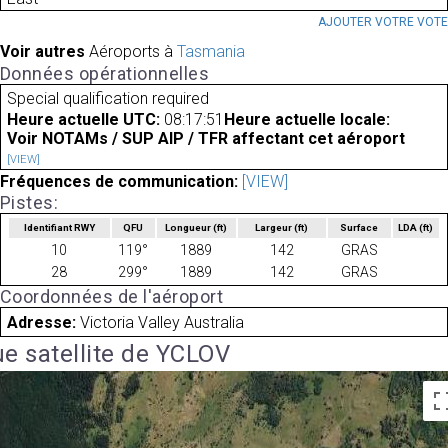
AJOUTER VOTRE VOT
Voir autres
Aéroports à
Tasmania
Données opérationnelles
Special qualification required
Heure actuelle UTC:
08:17:51
Heure actuelle locale:
Voir NOTAMs / SUP AIP / TFR affectant cet aéroport
[VIEW]
Fréquences de communication:
[VIEW]
Pistes:
Identifiant RWY
QFU
Longueur
(ft)
Largeur
(ft)
Surface
LDA
(ft)
10
119°
1889
142
GRAS
28
299°
1889
142
GRAS
Coordonnées de l'aéroport
Adresse:
Victoria Valley Australia
e satellite de YCLOV