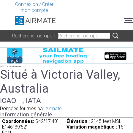
Connexion
/
Créer
mon compte
Rechercher aéroport
YCLOV - Cloverdale
Situé à Victoria Valley,
Australia
ICAO - , IATA -
Données fournies par
Airmate
Information générale
Coordonnées:
S42°17'40"
Élévation :
2145 feet MSL.
E146°39'52"
Variation magnétique :
15°
East