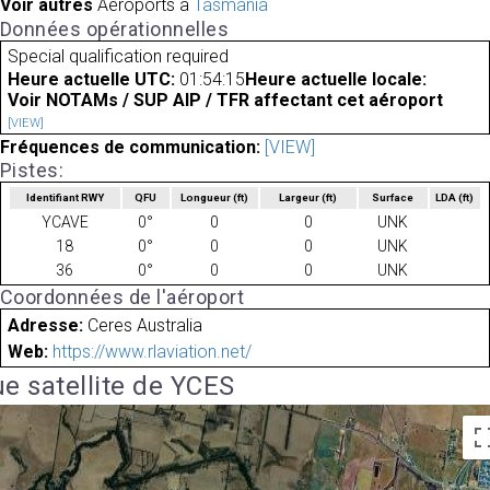
Voir autres
Aéroports à
Tasmania
Données opérationnelles
Special qualification required
Heure actuelle UTC:
01:54:15
Heure actuelle locale:
Voir NOTAMs / SUP AIP / TFR affectant cet aéroport
[VIEW]
Fréquences de communication:
[VIEW]
Pistes:
Identifiant RWY
QFU
Longueur
(ft)
Largeur
(ft)
Surface
LDA
(ft)
YCAVE
0°
0
0
UNK
18
0°
0
0
UNK
36
0°
0
0
UNK
Coordonnées de l'aéroport
Adresse:
Ceres Australia
Web:
https://www.rlaviation.net/
e satellite de YCES