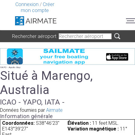
Connexion
/
Créer
mon compte
Rechercher aéroport
YAPO - Apollo Bay
Situé à Marengo,
Australia
ICAO - YAPO, IATA -
Données fournies par
Airmate
Information générale
Coordonnées:
S38°46'23"
Élévation :
11 feet MSL.
E143°39'27"
Variation magnétique :
11°
East