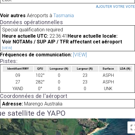
AJOUTER VOTRE VOT
Voir autres
Aéroports à
Tasmania
Données opérationnelles
Special qualification required
Heure actuelle UTC:
22:36:41
Heure actuelle locale:
Voir NOTAMs / SUP AIP / TFR affectant cet aéroport
[VIEW]
Fréquences de communication:
[VIEW]
Pistes:
Identifiant RWY
QFU
Longueur
(ft)
Largeur
(ft)
Surface
LDA
(ft)
09
102°
0
23
ASPH
27
282°
0
23
ASPH
YAND
0°
0
0
UNK
Coordonnées de l'aéroport
Adresse:
Marengo Australia
e satellite de YAPO