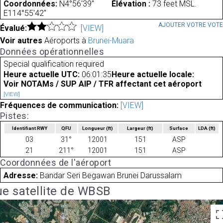
Coordonnées:
N4°56'39"
Élévation :
73 feet MSL.
E114°55'42"
AJOUTER VOTRE VOT
Évalué:
[VIEW]
Voir autres
Aéroports à
Brunei-Muara
Données opérationnelles
Special qualification required
Heure actuelle UTC:
06:01:35
Heure actuelle locale:
Voir NOTAMs / SUP AIP / TFR affectant cet aéroport
[VIEW]
Fréquences de communication:
[VIEW]
Pistes:
Identifiant RWY
QFU
Longueur
(ft)
Largeur
(ft)
Surface
LDA
(ft)
03
31°
12001
151
ASP
21
211°
12001
151
ASP
Coordonnées de l'aéroport
Adresse:
Bandar Seri Begawan Brunei Darussalam
e satellite de WBSB