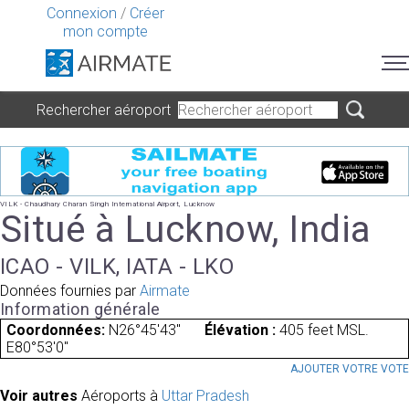
Connexion
/
Créer
mon compte
Rechercher aéroport
VILK - Chaudhary Charan Singh International Airport, Lucknow
Situé à Lucknow, India
ICAO - VILK, IATA - LKO
Données fournies par
Airmate
Information générale
Coordonnées:
N26°45'43"
Élévation :
405 feet MSL.
E80°53'0"
AJOUTER VOTRE VOT
Voir autres
Aéroports à
Uttar Pradesh