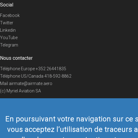
Social
Facebook
Twitter
Linkedin
YouTube
Telegram
Nous contacter
Téléphone Europe
+352 26441835
Téléphone US/Canada
418-592-8862
Mail
airmate@airmate.aero
(c) Myriel Aviation SA
En poursuivant votre navigation sur ce s
© 2019 Airmate -
Conditions d'utilisation
-
Vie privée
Back to top
vous acceptez l’utilisation de traceurs a