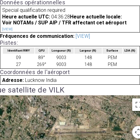
Données opérationnelles
Special qualification required
Heure actuelle UTC:
04:36:28
Heure actuelle locale:
Voir NOTAMs / SUP AIP / TFR affectant cet aéroport
[VIEW]
Fréquences de communication:
[VIEW]
Pistes:
Identifiant RWY
QFU
Longueur
(ft)
Largeur
(ft)
Surface
LDA
(ft)
09
89°
9003
148
PEM
27
269°
9003
148
PEM
Coordonnées de l'aéroport
Adresse:
Lucknow India
e satellite de VILK