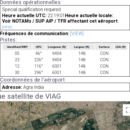
Données opérationnelles
Special qualification required
Heure actuelle UTC:
22:19:01
Heure actuelle locale:
Voir NOTAMs / SUP AIP / TFR affectant cet aéroport
[VIEW]
Fréquences de communication:
[VIEW]
Pistes:
Identifiant RWY
QFU
Longueur
(ft)
Largeur
(ft)
Surface
LDA
(ft)
05
46°
9404
148
CON
23
226°
9404
148
CON
12
116°
6001
148
CON
30
296°
6001
148
CON
Coordonnées de l'aéroport
Adresse:
Agra India
e satellite de VIAG