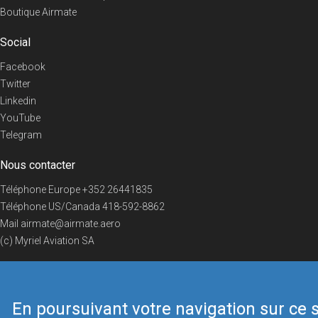
Boutique Airmate
Social
Facebook
Twitter
Linkedin
YouTube
Telegram
Nous contacter
Téléphone Europe
+352 26441835
Téléphone US/Canada
418-592-8862
Mail
airmate@airmate.aero
(c) Myriel Aviation SA
En poursuivant votre navigation sur ce s
© 2019 Airmate -
Conditions d'utilisation
-
Vie privée
Back to top