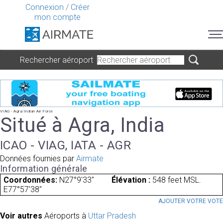
Connexion
/
Créer
mon compte
Rechercher aéroport
VIAG - Agra/Indian Air Force
Situé à Agra, India
ICAO - VIAG, IATA - AGR
Données fournies par
Airmate
Information générale
Coordonnées:
N27°9'33"
Élévation :
548 feet MSL.
E77°57'38"
AJOUTER VOTRE VOT
Voir autres
Aéroports à
Uttar Pradesh