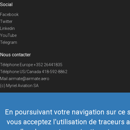
Social
Facebook
Twitter
Linkedin
YouTube
Telegram
Nous contacter
Téléphone Europe
+352 26441835
Téléphone US/Canada
418-592-8862
Mail
airmate@airmate.aero
(c) Myriel Aviation SA
En poursuivant votre navigation sur ce s
© 2019 Airmate -
Conditions d'utilisation
-
Vie privée
Back to top
vous acceptez l’utilisation de traceurs a