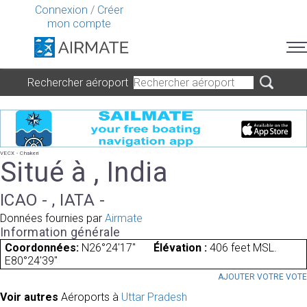
Connexion
/
Créer
mon compte
Rechercher aéroport
VECX - Chakeri
Situé à , India
ICAO - , IATA -
Données fournies par
Airmate
Information générale
Coordonnées:
N26°24'17"
Élévation :
406 feet MSL.
E80°24'39"
AJOUTER VOTRE VOT
Voir autres
Aéroports à
Uttar Pradesh