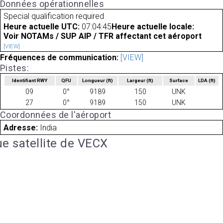
Données opérationnelles
Special qualification required
Heure actuelle UTC:
07:04:45
Heure actuelle locale:
Voir NOTAMs / SUP AIP / TFR affectant cet aéroport
[VIEW]
Fréquences de communication:
[VIEW]
Pistes:
Identifiant RWY
QFU
Longueur
(ft)
Largeur
(ft)
Surface
LDA
(ft)
09
0°
9189
150
UNK
27
0°
9189
150
UNK
Coordonnées de l'aéroport
Adresse:
India
e satellite de VECX