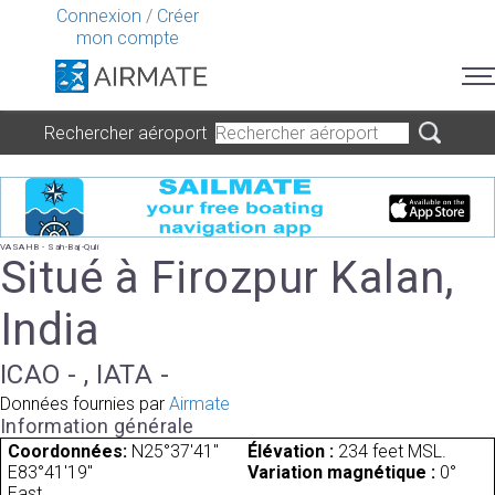
Connexion
/
Créer
mon compte
Rechercher aéroport
VASAHB - Sah-Baj-Quli
Situé à Firozpur Kalan,
India
ICAO - , IATA -
Données fournies par
Airmate
Information générale
Coordonnées:
N25°37'41"
Élévation :
234 feet MSL.
E83°41'19"
Variation magnétique :
0°
East