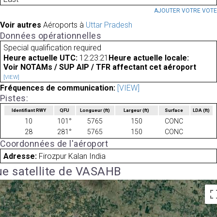
AJOUTER VOTRE VOT
Voir autres
Aéroports à
Uttar Pradesh
Données opérationnelles
Special qualification required
Heure actuelle UTC:
12:23:21
Heure actuelle locale:
Voir NOTAMs / SUP AIP / TFR affectant cet aéroport
[VIEW]
Fréquences de communication:
[VIEW]
Pistes:
Identifiant RWY
QFU
Longueur
(ft)
Largeur
(ft)
Surface
LDA
(ft)
10
101°
5765
150
CONC
28
281°
5765
150
CONC
Coordonnées de l'aéroport
Adresse:
Firozpur Kalan India
e satellite de VASAHB