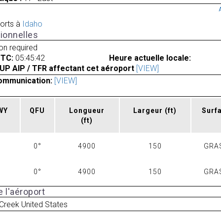
orts à
Idaho
ionnelles
ion required
UTC:
05:45:42
Heure actuelle locale:
UP AIP / TFR affectant cet aéroport
[VIEW]
ommunication:
[VIEW]
RWY
QFU
Longueur
Largeur
(ft)
Surf
(ft)
0°
4900
150
GRA
0°
4900
150
GRA
 l'aéroport
Creek United States