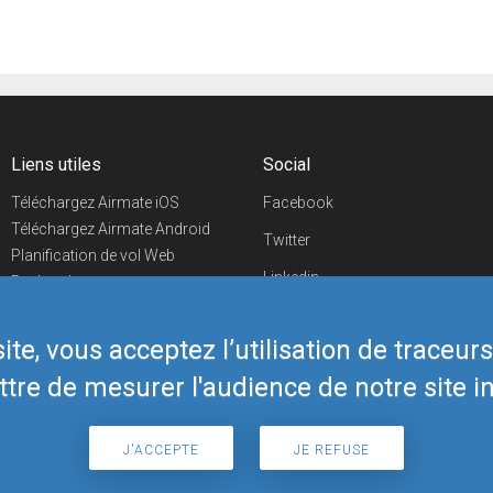
Liens utiles
Social
Téléchargez Airmate iOS
Facebook
Téléchargez Airmate Android
Twitter
Planification de vol Web
Linkedin
Recherche
aéroports/handleurs
YouTube
Evénements aéronautiques
te, vous acceptez l’utilisation de traceur
Telegram
Boutique Airmate
tre de mesurer l'audience de notre site in
J'ACCEPTE
JE REFUSE