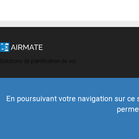
Solutions de planification de vol
En poursuivant votre navigation sur ce si
permet
© 2019 Airmate -
Conditions d'utilisation
-
Vie privée