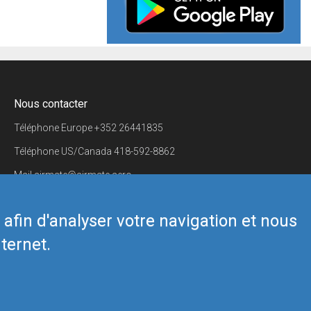
Nous contacter
Téléphone Europe
+352 26441835
Téléphone US/Canada
418-592-8862
Mail
airmate@airmate.aero
(c) Myriel Aviation SA
s afin d'analyser votre navigation et nous
ternet.
Back to top