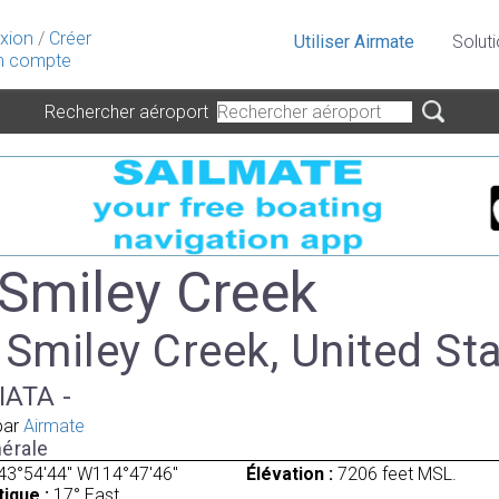
xion
/
Créer
Utiliser Airmate
Solut
 compte
Rechercher aéroport
 Smiley Creek
 Smiley Creek, United St
IATA -
par
Airmate
érale
43°54'44" W114°47'46"
Élévation :
7206 feet MSL.
ique :
17° East