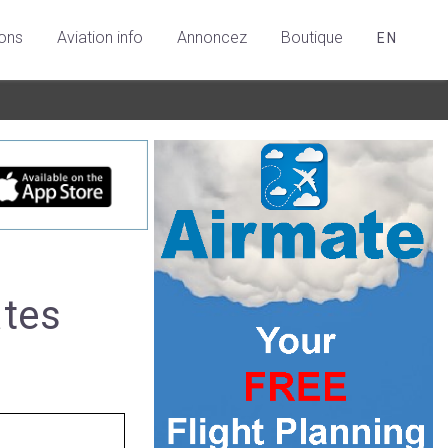
ions
Aviation info
Annoncez
Boutique
EN
ates