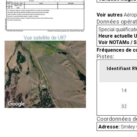
Voir autres
Aérop
Données opérat
Special qualificat
Heure actuelle 
Vue satellite de U87
Voir NOTAMs / S
Fréquences de c
Pistes:
Identifiant 
14
32
Coordonnées de
Adresse:
Smiley 