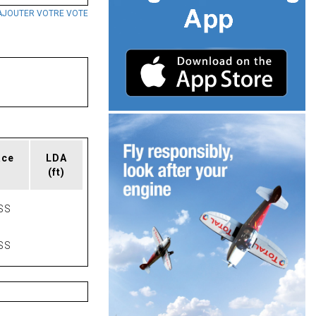
AJOUTER VOTRE VOTE
ace
LDA
(ft)
SS
SS