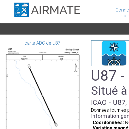
Conne
mon
carte ADC de U87
U87 -
Situé à
ICAO - U87, 
Données fournies 
Information gén
Coordonnées:
N
Variation magnét