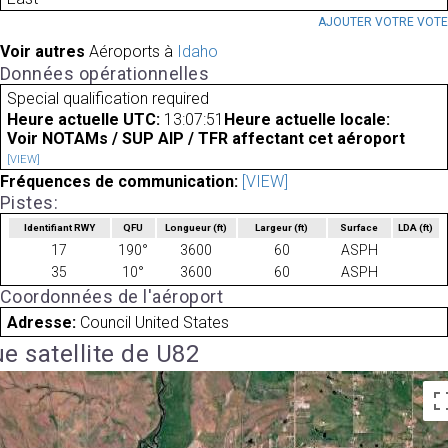
AJOUTER VOTRE VOT
Voir autres
Aéroports à
Idaho
Données opérationnelles
Special qualification required
Heure actuelle UTC:
13:07:51
Heure actuelle locale:
Voir NOTAMs / SUP AIP / TFR affectant cet aéroport
[VIEW]
Fréquences de communication:
[VIEW]
Pistes:
Identifiant RWY
QFU
Longueur
(ft)
Largeur
(ft)
Surface
LDA
(ft)
17
190°
3600
60
ASPH
35
10°
3600
60
ASPH
Coordonnées de l'aéroport
Adresse:
Council United States
e satellite de U82