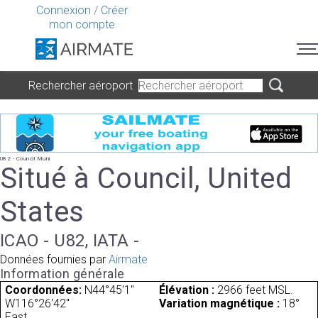
Connexion
/
Créer
mon compte
Rechercher aéroport
U82 - Council Muni
Situé à Council, United
States
ICAO - U82, IATA -
Données fournies par
Airmate
Information générale
Coordonnées:
N44°45'1"
Élévation :
2966 feet MSL.
W116°26'42"
Variation magnétique :
18°
East