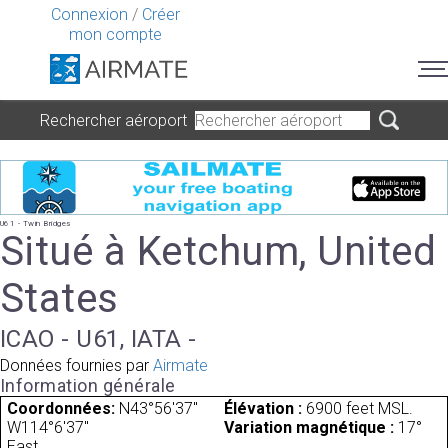
Connexion
/
Créer
mon compte
Rechercher aéroport
U61 - Twin Bridges
Situé à Ketchum, United
States
ICAO - U61, IATA -
Données fournies par
Airmate
Information générale
Coordonnées:
N43°56'37"
Élévation :
6900 feet MSL.
W114°6'37"
Variation magnétique :
17°
East