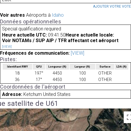
AJOUTER VOTRE VOT
Voir autres
Aéroports à
Idaho
Données opérationnelles
Special qualification required
Heure actuelle UTC:
09:41:50
Heure actuelle locale:
Voir NOTAMs / SUP AIP / TFR affectant cet aéroport
[VIEW]
Fréquences de communication:
[VIEW]
Pistes:
Identifiant RWY
QFU
Longueur
(ft)
Largeur
(ft)
Surface
LDA
(ft)
18
197°
4450
100
OTHER
36
17°
4450
100
OTHER
Coordonnées de l'aéroport
Adresse:
Ketchum United States
e satellite de U61