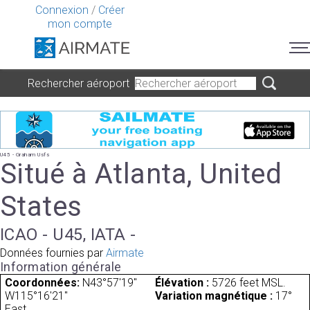
Connexion
/
Créer
mon compte
Rechercher aéroport
U45 - Graham Usfs
Situé à Atlanta, United
States
ICAO - U45, IATA -
Données fournies par
Airmate
Information générale
Coordonnées:
N43°57'19"
Élévation :
5726 feet MSL.
W115°16'21"
Variation magnétique :
17°
East