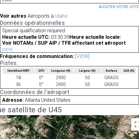
AJOUTER VOTRE VOT
Voir autres
Aéroports à
Idaho
Données opérationnelles
Special qualification required
Heure actuelle UTC:
03:30:39
Heure actuelle locale:
Voir NOTAMs / SUP AIP / TFR affectant cet aéroport
[VIEW]
Fréquences de communication:
[VIEW]
Pistes:
Identifiant RWY
QFU
Longueur
(ft)
Largeur
(ft)
Surface
LDA
(ft)
18
0°
2900
50
GRASS
36
0°
2900
50
GRASS
Coordonnées de l'aéroport
Adresse:
Atlanta United States
e satellite de U45