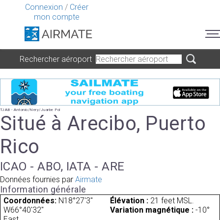
Connexion
/
Créer
mon compte
Rechercher aéroport
TJAB - Antonio/Nery/Juarbe Pol
Situé à Arecibo, Puerto
Rico
ICAO - ABO, IATA - ARE
Données fournies par
Airmate
Information générale
Coordonnées:
N18°27'3"
Élévation :
21 feet MSL.
W66°40'32"
Variation magnétique :
-10°
East