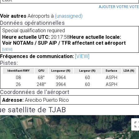
AJOUTER VOTRE VOT
Voir autres
Aéroports à
(unassigned)
Données opérationnelles
Special qualification required
Heure actuelle UTC:
20:17:58
Heure actuelle locale:
Voir NOTAMs / SUP AIP / TFR affectant cet aéroport
[VIEW]
Fréquences de communication:
[VIEW]
Pistes:
Identifiant RWY
QFU
Longueur
(ft)
Largeur
(ft)
Surface
LDA
(ft)
08
68°
3964
60
ASPH
26
248°
3964
60
ASPH
Coordonnées de l'aéroport
Adresse:
Arecibo Puerto Rico
e satellite de TJAB