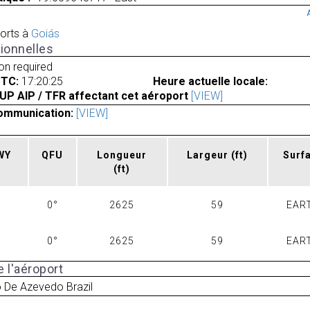
orts à
Goiás
ionnelles
ion required
UTC:
17:20:25
Heure actuelle locale:
UP AIP / TFR affectant cet aéroport
[VIEW]
ommunication:
[VIEW]
RWY
QFU
Longueur
Largeur
(ft)
Surf
(ft)
0°
2625
59
EAR
0°
2625
59
EAR
 l'aéroport
 De Azevedo Brazil