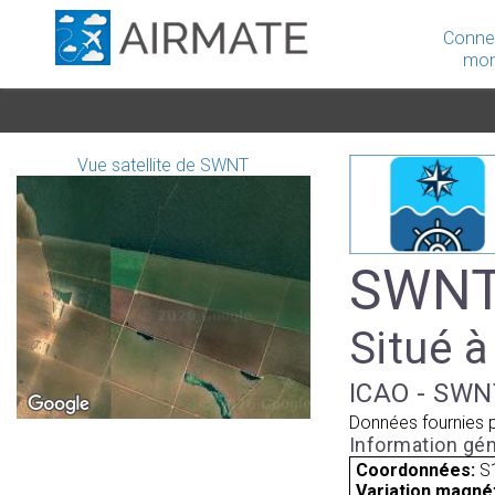
Conne
mon
Vue satellite de SWNT
SWNT 
Situé à
ICAO - SWNT
Données fournies 
Information gén
Coordonnées:
S
Variation magnét