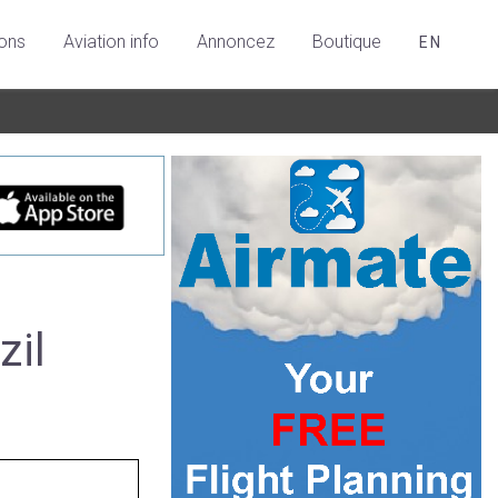
ions
Aviation info
Annoncez
Boutique
EN
zil