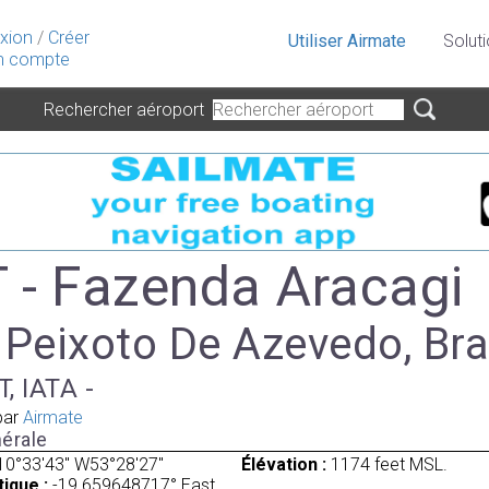
xion
/
Créer
Utiliser Airmate
Solut
 compte
Rechercher aéroport
- Fazenda Aracagi
 Peixoto De Azevedo, Bra
, IATA -
par
Airmate
érale
10°33'43" W53°28'27"
Élévation :
1174 feet MSL.
ique :
-19.659648717° East