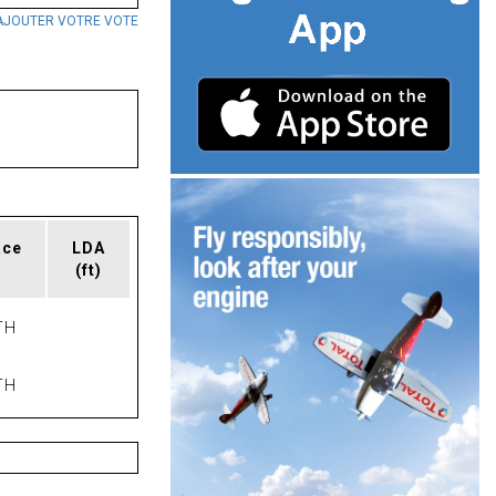
AJOUTER VOTRE VOTE
ace
LDA
(ft)
TH
TH