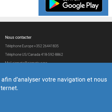
Nous contacter
Téléphone Europe
+352 26441835
Téléphone US/Canada
418-592-8862
Mail
airmate@airmate.aero
(c) Myriel Aviation SA
s afin d'analyser votre navigation et nous
ternet.
Back to top