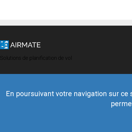
Solutions de planification de vol
En poursuivant votre navigation sur ce si
permet
© 2019 Airmate -
Conditions d'utilisation
-
Vie privée