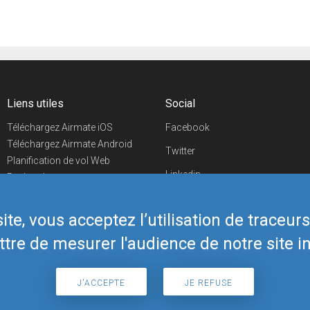
Liens utiles
Social
Téléchargez Airmate iOS
Facebook
Téléchargez Airmate Android
Twitter
Planification de vol Web
Linkedin
Recherche
aéroports/handleurs
YouTube
Evénements aéronautiques
te, vous acceptez l’utilisation de traceur
Telegram
Boutique Airmate
tre de mesurer l'audience de notre site in
J'ACCEPTE
JE REFUSE