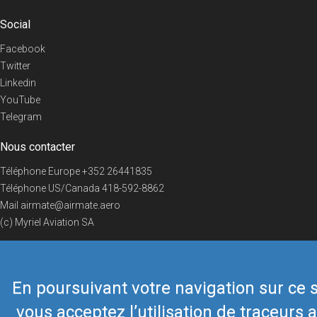
Social
Facebook
Twitter
Linkedin
YouTube
Telegram
Nous contacter
Téléphone Europe
+352 26441835
Téléphone US/Canada
418-592-8862
Mail
airmate@airmate.aero
(c) Myriel Aviation SA
En poursuivant votre navigation sur ce s
© 2019 Airmate -
Conditions d'utilisation
-
Vie privée
Back to top
vous acceptez l’utilisation de traceurs a