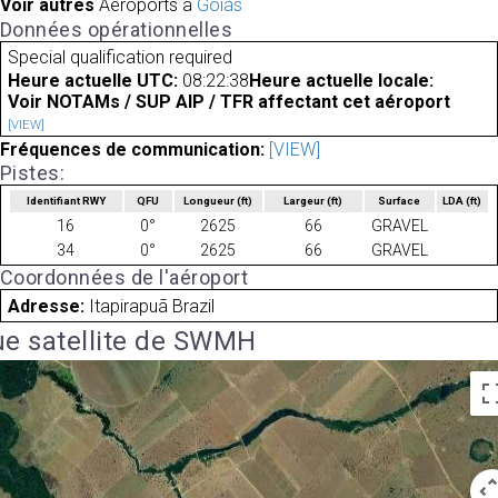
Voir autres
Aéroports à
Goiás
Données opérationnelles
Special qualification required
Heure actuelle UTC:
08:22:38
Heure actuelle locale:
Voir NOTAMs / SUP AIP / TFR affectant cet aéroport
[VIEW]
Fréquences de communication:
[VIEW]
Pistes:
Identifiant RWY
QFU
Longueur
(ft)
Largeur
(ft)
Surface
LDA
(ft)
16
0°
2625
66
GRAVEL
34
0°
2625
66
GRAVEL
Coordonnées de l'aéroport
Adresse:
Itapirapuã Brazil
e satellite de SWMH