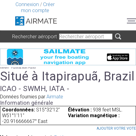
Connexion
/
Créer
mon compte
Rechercher aéroport
SWMH - Fazenda Bom Pastor
Situé à Itapirapuã, Brazil
ICAO - SWMH, IATA -
Données fournies par
Airmate
Information générale
Coordonnées:
S15°32'12"
Élévation :
938 feet MSL.
W51°1'11"
Variation magnétique :
-20.916666667° East
AJOUTER VOTRE VOT