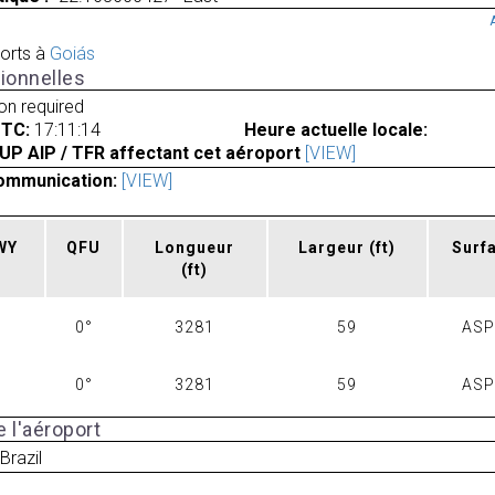
orts à
Goiás
ionnelles
ion required
UTC:
17:11:14
Heure actuelle locale:
UP AIP / TFR affectant cet aéroport
[VIEW]
ommunication:
[VIEW]
RWY
QFU
Longueur
Largeur
(ft)
Surf
(ft)
0°
3281
59
AS
0°
3281
59
AS
 l'aéroport
Brazil