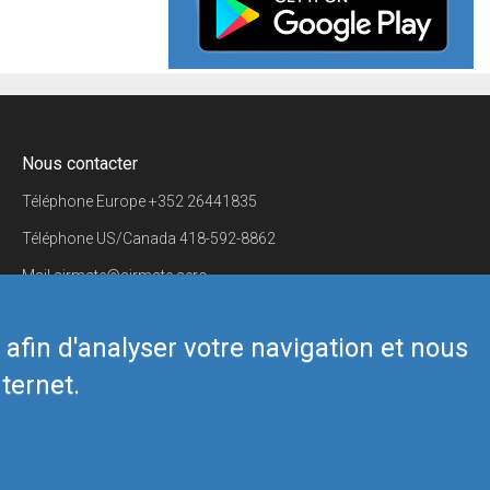
Nous contacter
Téléphone Europe
+352 26441835
Téléphone US/Canada
418-592-8862
Mail
airmate@airmate.aero
(c) Myriel Aviation SA
s afin d'analyser votre navigation et nous
ternet.
Back to top