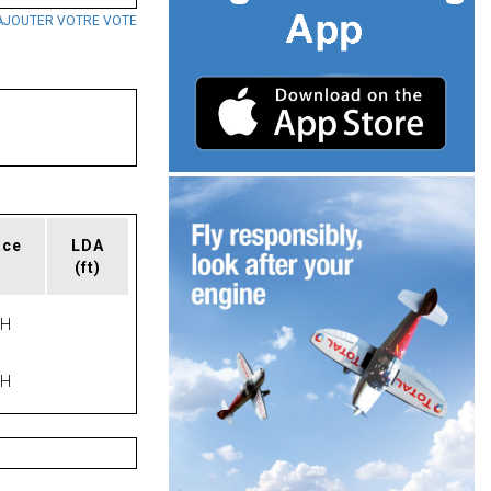
AJOUTER VOTRE VOTE
ace
LDA
(ft)
PH
PH