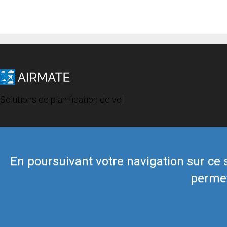
Solutions de planification de vol
En poursuivant votre navigation sur ce si
permet
© 2019 Airmate -
Conditions d'utilisation
-
Vie privée