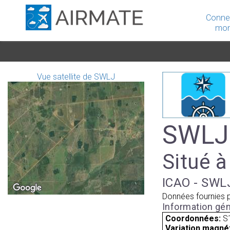
Conne
mon
Vue satellite de SWLJ
SWLJ 
Situé à
ICAO - SWLJ
Données fournies 
Information gén
Coordonnées:
S
Variation magnét