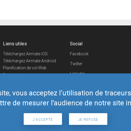
Liens utiles
Social
Téléchargez Airmate iOS
Facebook
Téléchargez Airmate Android
Twitter
Planification de vol Web
Linkedin
Recherche
aéroports/handleurs
YouTube
Evénements aéronautiques
te, vous acceptez l’utilisation de traceur
Telegram
Boutique Airmate
tre de mesurer l'audience de notre site in
J'ACCEPTE
JE REFUSE