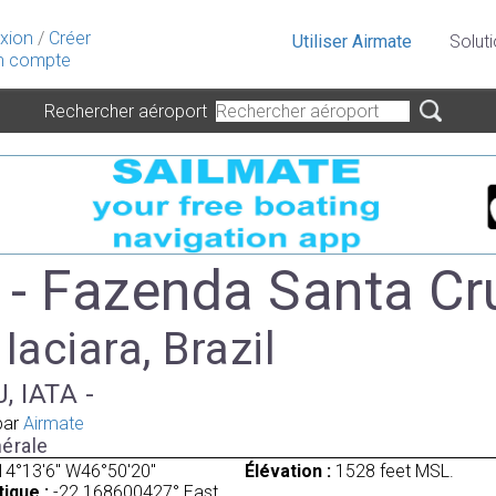
xion
/
Créer
Utiliser Airmate
Solut
 compte
Rechercher aéroport
- Fazenda Santa Cr
 Iaciara, Brazil
, IATA -
par
Airmate
érale
14°13'6" W46°50'20"
Élévation :
1528 feet MSL.
ique :
-22.168600427° East