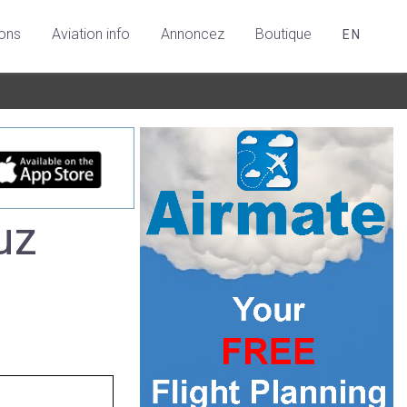
ions
Aviation info
Annoncez
Boutique
EN
uz