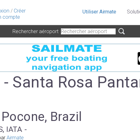
xion
/
Créer
Utiliser Airmate
Solut
 compte
Rechercher aéroport
- Santa Rosa Panta
 Pocone, Brazil
, IATA -
par
Airmate