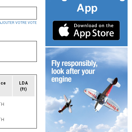
AJOUTER VOTRE VOTE
ace
LDA
(ft)
TH
TH