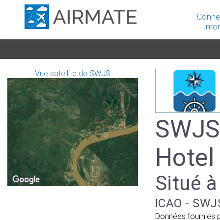
Conne
mon
Vue satellite de SWJS
SWJS 
Hotel
Situé à
ICAO - SWJS
Données fournies 