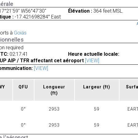
érale
17°21'59" W56°47'30"
Élévation :
364 feet MSL.
ique :
-17.421698284° East
orts à
Goiás
ionnelles
ion required
UTC:
02:17:41
Heure actuelle locale:
UP AIP / TFR affectant cet aéroport
[VIEW]
ommunication:
[VIEW]
RWY
QFU
Longueur
Largeur
(ft)
Surf
(ft)
0°
2953
59
EAR
0°
2953
59
EAR
 l'aéroport