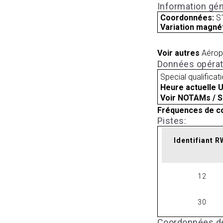
Information gén
Coordonnées:
S
Variation magnét
Voir autres
Aérop
Données opérat
Special qualificat
Heure actuelle 
Voir NOTAMs / S
Fréquences de c
Pistes:
Identifiant 
12
30
Coordonnées de