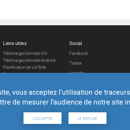
Liens utiles
Social
Téléchargez Airmate iOS
Facebook
Téléchargez Airmate Android
Twitter
Planification de vol Web
Linkedin
Recherche
aéroports/handleurs
YouTube
Evénements aéronautiques
te, vous acceptez l’utilisation de traceur
Telegram
Boutique Airmate
tre de mesurer l'audience de notre site in
J'ACCEPTE
JE REFUSE