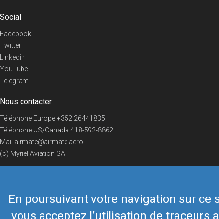
Social
Facebook
Twitter
Linkedin
YouTube
Telegram
Nous contacter
Téléphone Europe
+352 26441835
Téléphone US/Canada
418-592-8862
Mail
airmate@airmate.aero
(c) Myriel Aviation SA
En poursuivant votre navigation sur ce s
© 2019 Airmate -
Conditions d'utilisation
-
Vie privée
Back to top
vous acceptez l’utilisation de traceurs a