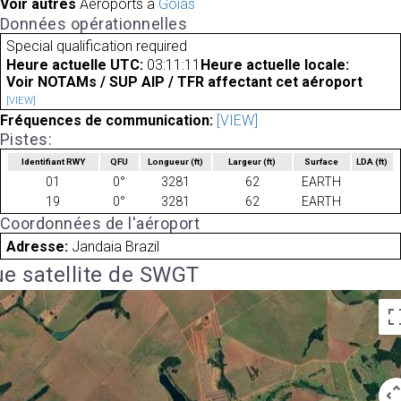
Voir autres
Aéroports à
Goiás
Données opérationnelles
Special qualification required
Heure actuelle UTC:
03:11:11
Heure actuelle locale:
Voir NOTAMs / SUP AIP / TFR affectant cet aéroport
[VIEW]
Fréquences de communication:
[VIEW]
Pistes:
Identifiant RWY
QFU
Longueur
(ft)
Largeur
(ft)
Surface
LDA
(ft)
01
0°
3281
62
EARTH
19
0°
3281
62
EARTH
Coordonnées de l'aéroport
Adresse:
Jandaia Brazil
e satellite de SWGT