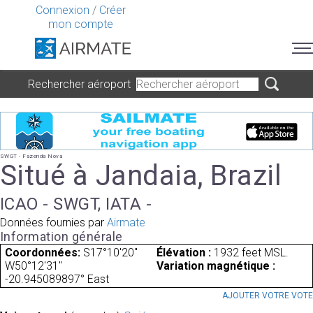
Connexion
/
Créer
mon compte
Rechercher aéroport
SWGT - Fazenda Nova
Situé à Jandaia, Brazil
ICAO - SWGT, IATA -
Données fournies par
Airmate
Information générale
Coordonnées:
S17°10'20"
Élévation :
1932 feet MSL.
W50°12'31"
Variation magnétique :
-20.945089897° East
AJOUTER VOTRE VOT