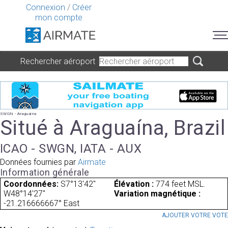
Connexion
/
Créer
mon compte
Rechercher aéroport
SWGN - Araguaína
Situé à Araguaína, Brazil
ICAO - SWGN, IATA - AUX
Données fournies par
Airmate
Information générale
Coordonnées:
S7°13'42"
Élévation :
774 feet MSL.
W48°14'27"
Variation magnétique :
-21.216666667° East
AJOUTER VOTRE VOT