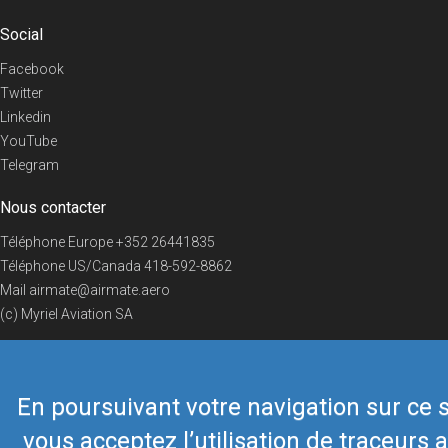
Social
Facebook
Twitter
Linkedin
YouTube
Telegram
Nous contacter
Téléphone Europe
+352 26441835
Téléphone US/Canada
418-592-8862
Mail
airmate@airmate.aero
(c) Myriel Aviation SA
En poursuivant votre navigation sur ce s
© 2019 Airmate -
Conditions d'utilisation
-
Vie privée
Back to top
vous acceptez l’utilisation de traceurs a