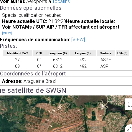
Voir autres
Aéroports à
Tocatins
Données opérationnelles
Special qualification required
Heure actuelle UTC:
21:32:20
Heure actuelle locale:
Voir NOTAMs / SUP AIP / TFR affectant cet aéroport
[VIEW]
Fréquences de communication:
[VIEW]
Pistes:
Identifiant RWY
QFU
Longueur
(ft)
Largeur
(ft)
Surface
LDA
(ft)
27
0°
6312
492
ASPH
09
0°
6312
492
ASPH
Coordonnées de l'aéroport
Adresse:
Araguaína Brazil
e satellite de SWGN