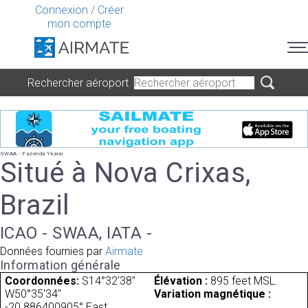
Connexion
/
Créer
mon compte
Rechercher aéroport
SWAA - Fazenda Ykarai
Situé à Nova Crixas,
Brazil
ICAO - SWAA, IATA -
Données fournies par
Airmate
Information générale
Coordonnées:
S14°32'38"
Élévation :
895 feet MSL.
W50°35'34"
Variation magnétique :
-20.886400905° East