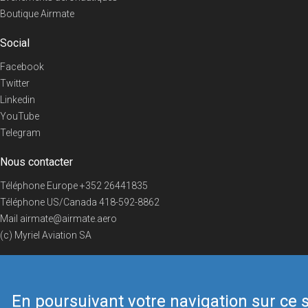
Boutique Airmate
Social
Facebook
Twitter
Linkedin
YouTube
Telegram
Nous contacter
Téléphone Europe
+352 26441835
Téléphone US/Canada
418-592-8862
Mail
airmate@airmate.aero
(c) Myriel Aviation SA
En poursuivant votre navigation sur ce s
© 2019 Airmate -
Conditions d'utilisation
-
Vie privée
Back to top