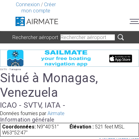
Connexion
/
Créer
mon compte
Rechercher aéroport
SVTV - Tarragona
Situé à Monagas,
Venezuela
ICAO - SVTV, IATA -
Données fournies par
Airmate
Information générale
Coordonnées:
N9°40'51"
Élévation :
521 feet MSL.
W63°52'47"