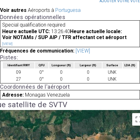
AJOUTER VOTRE VOT
Voir autres
Aéroports à
Portuguesa
Données opérationnelles
Special qualification required
Heure actuelle UTC:
13:26:40
Heure actuelle locale:
Voir NOTAMs / SUP AIP / TFR affectant cet aéroport
[VIEW]
Fréquences de communication:
[VIEW]
Pistes:
Identifiant RWY
QFU
Longueur
(ft)
Largeur
(ft)
Surface
LDA
(ft)
09
0°
0
0
UNK
27
0°
0
0
UNK
Coordonnées de l'aéroport
Adresse:
Monagas Venezuela
e satellite de SVTV