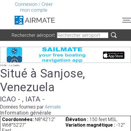
Connexion
/
Créer
mon compte
Rechercher aéroport
SVDK - La Capilla
Situé à Sanjose,
Venezuela
ICAO - , IATA -
Données fournies par
Airmate
Information générale
Coordonnées:
N8°42'12"
Élévation :
150 feet MSL.
W68°52'27"
Variation magnétique :
-12°
East