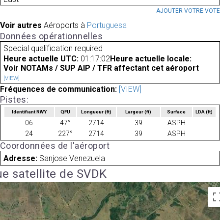
AJOUTER VOTRE VOT
Voir autres
Aéroports à
Portuguesa
Données opérationnelles
Special qualification required
Heure actuelle UTC:
01:17:02
Heure actuelle locale:
Voir NOTAMs / SUP AIP / TFR affectant cet aéroport
[VIEW]
Fréquences de communication:
[VIEW]
Pistes:
Identifiant RWY
QFU
Longueur
(ft)
Largeur
(ft)
Surface
LDA
(ft)
06
47°
2714
39
ASPH
24
227°
2714
39
ASPH
Coordonnées de l'aéroport
Adresse:
Sanjose Venezuela
e satellite de SVDK