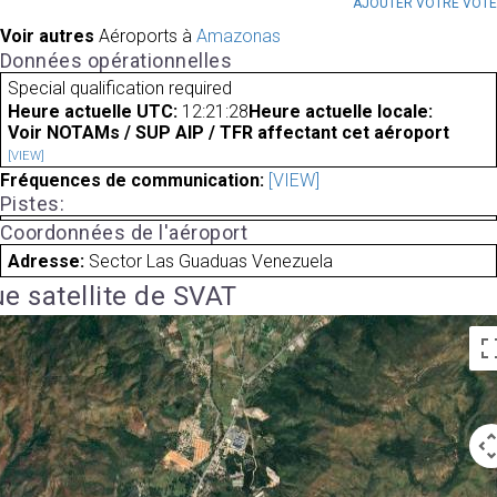
AJOUTER VOTRE VOT
Voir autres
Aéroports à
Amazonas
Données opérationnelles
Special qualification required
Heure actuelle UTC:
12:21:28
Heure actuelle locale:
Voir NOTAMs / SUP AIP / TFR affectant cet aéroport
[VIEW]
Fréquences de communication:
[VIEW]
Pistes:
Coordonnées de l'aéroport
Adresse:
Sector Las Guaduas Venezuela
e satellite de SVAT