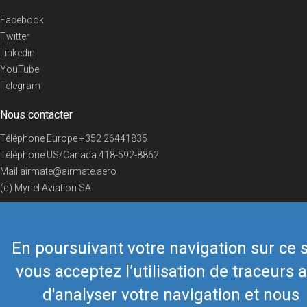
Facebook
Twitter
Linkedin
YouTube
Telegram
Nous contacter
Téléphone Europe
+352 26441835
Téléphone US/Canada
418-592-8862
Mail
airmate@airmate.aero
(c) Myriel Aviation SA
En poursuivant votre navigation sur ce s
© 2019 Airmate -
Conditions d'utilisation
-
Vie privée
Back to top
vous acceptez l’utilisation de traceurs a
d'analyser votre navigation et nous