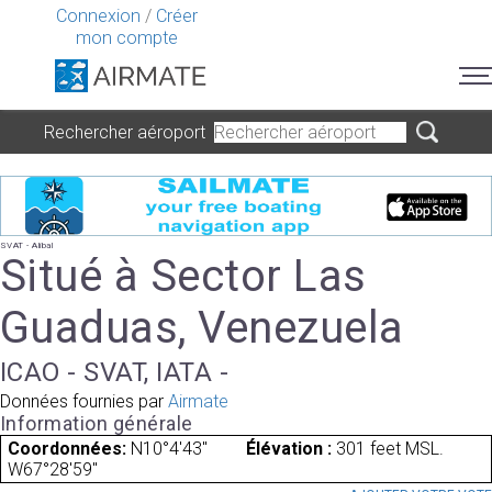
Connexion
/
Créer
mon compte
Rechercher aéroport
SVAT - Alibal
Situé à Sector Las
Guaduas, Venezuela
ICAO - SVAT, IATA -
Données fournies par
Airmate
Information générale
Coordonnées:
N10°4'43"
Élévation :
301 feet MSL.
W67°28'59"